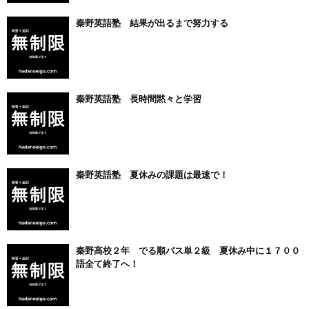
秦野英語塾 結果が出るまで努力する
秦野英語塾 長時間黙々と学習
秦野英語塾 夏休みの課題は最速で！
秦野高校２年 でる順パス単２級 夏休み中に１７００
語全て終了へ！