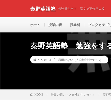
秦野英語塾
勉強量が全て 高２で英検準１級
ホーム
授業内容
授業料
ブログカテゴ
秦野英語塾 勉強をす
2022.08.03
岩田の想い（入会検討中の方へ）
岩田の想い（入会検討中の方へ）
秦野
HOME