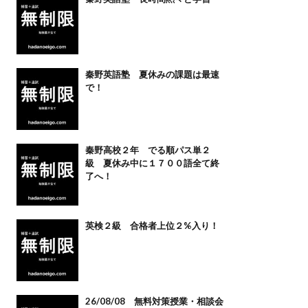
秦野英語塾 夏休みの課題は最速
で！
秦野高校２年 でる順パス単２
級 夏休み中に１７００語全て終
了へ！
英検２級 合格者上位２%入り！
26/08/08 無料対策授業・相談会