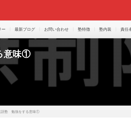
リー
最新ブログ
お問い合わせ
塾特徴
塾内装
責任
る意味①
英語塾 勉強をする意味①