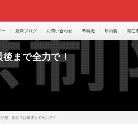
リー
最新ブログ
お問い合わせ
塾特徴
塾内装
責任
最後まで全力で！
英語塾 部活生は最後まで全力で！