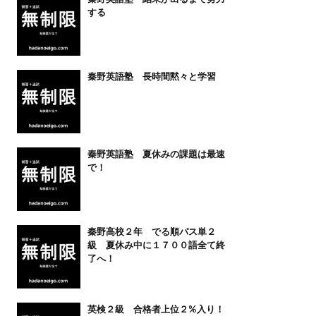
する
秦野英語塾 長時間黙々と学習
秦野英語塾 夏休みの課題は最速
で！
秦野高校２年 でる順パス単２
級 夏休み中に１７００語全て終
了へ！
英検２級 合格者上位２%入り！