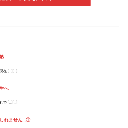
塾
[…][…]
生へ
[…][…]
しれません…①