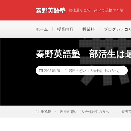
秦野英語塾
勉強量が全て 高２で英検準１級
ホーム
授業内容
授業料
ブログカテゴ
秦野英語塾 部活生は
2025.06.20
岩田の想い（入会検討中の方へ）
岩田の想い（入会検討中の方へ）
秦野
HOME