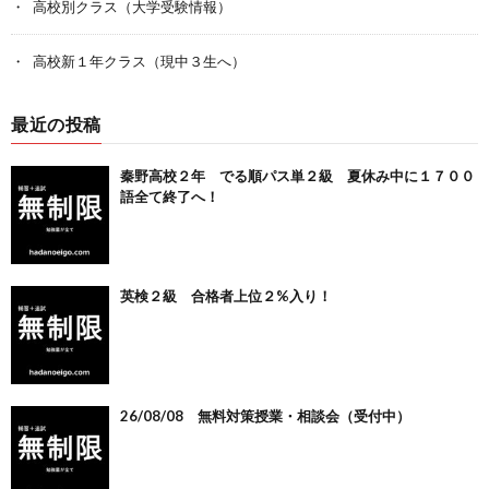
高校別クラス（大学受験情報）
高校新１年クラス（現中３生へ）
最近の投稿
秦野高校２年 でる順パス単２級 夏休み中に１７００
語全て終了へ！
英検２級 合格者上位２%入り！
26/08/08 無料対策授業・相談会（受付中）