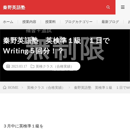
秦野英語塾
ホーム
授業内容
授業料
ブログカテゴリー
最新ブログ
秦野英語塾 英検準１級 １日で
Writing５回分！？
2023.03.17
英検クラス（合格実績）
英検クラス（合格実績）
秦野英語塾 英検準１級 １日でWri
HOME
３月中に英検準１級を