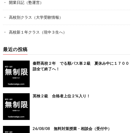
開業日記（塾運営）
高校別クラス（大学受験情報）
高校新１年クラス（現中３生へ）
最近の投稿
秦野高校２年 でる順パス単２級 夏休み中に１７００
語全て終了へ！
英検２級 合格者上位２%入り！
26/08/08 無料対策授業・相談会（受付中）