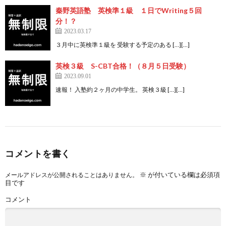
秦野英語塾 英検準１級 １日でWriting５回
分！？
2023.03.17
３月中に英検準１級を 受験する予定のある […][…]
英検３級 S-CBT合格！（８月５日受験）
2023.09.01
速報！ 入塾約２ヶ月の中学生。 英検３級 […][…]
コメントを書く
※
が付いている欄は必須項
メールアドレスが公開されることはありません。
目です
コメント