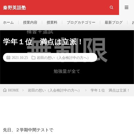
秦野英語塾
ホーム
授業内容
授業料
ブログカテゴリー
最新ブログ
学年１位 満点は立派！
2021.10.25
岩田の想い（入会検討中の方へ）
岩田の想い（入会検討中の方へ）
学年１位 満点は立派！
HOME
先日、２学期中間テストで