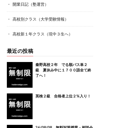
開業日記（塾運営）
高校別クラス（大学受験情報）
高校新１年クラス（現中３生へ）
最近の投稿
秦野高校２年 でる順パス単２
級 夏休み中に１７００語全て終
了へ！
英検２級 合格者上位２%入り！
26/08/08 無料対策授業・相談会