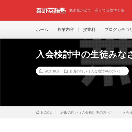
秦野英語塾
勉強量が全て 高２で英検準１級
ホーム
授業内容
授業料
ブログカテゴ
入会検討中の生徒みな
2021.10.08
岩田の想い（入会検討中の方へ）
岩田の想い（入会検討中の方へ）
入会
HOME