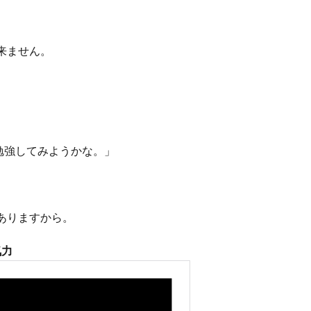
来ません。
勉強してみようかな。」
ありますから。
気力