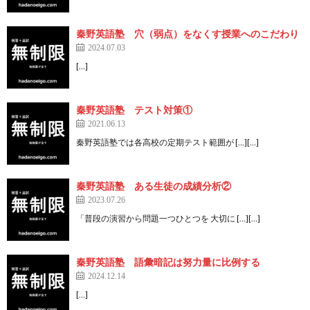
秦野英語塾 穴（弱点）をなくす授業へのこだわり
2024.07.03
[…]
秦野英語塾 テスト対策①
2021.06.13
秦野英語塾では各高校の定期テスト範囲が […][…]
秦野英語塾 ある生徒の成績分析②
2023.07.26
「普段の演習から問題一つひとつを 大切に […][…]
秦野英語塾 語彙暗記は努力量に比例する
2024.12.14
[…]