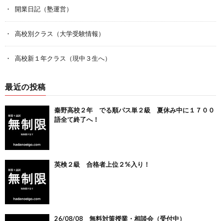
開業日記（塾運営）
高校別クラス（大学受験情報）
高校新１年クラス（現中３生へ）
最近の投稿
秦野高校２年 でる順パス単２級 夏休み中に１７００
語全て終了へ！
英検２級 合格者上位２%入り！
26/08/08 無料対策授業・相談会（受付中）