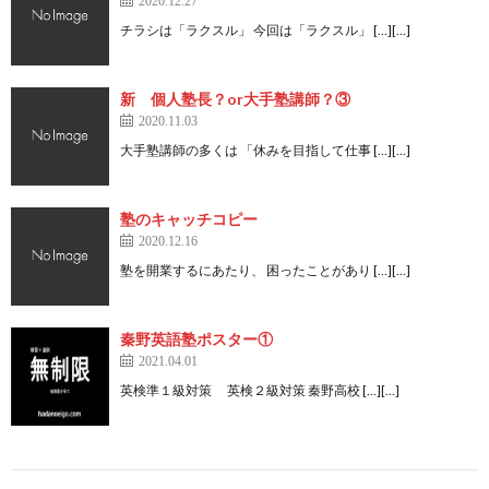
2020.12.27
チラシは「ラクスル」 今回は「ラクスル」 […][…]
新 個人塾長？or大手塾講師？③
2020.11.03
大手塾講師の多くは 「休みを目指して仕事 […][…]
塾のキャッチコピー
2020.12.16
塾を開業するにあたり、 困ったことがあり […][…]
秦野英語塾ポスター①
2021.04.01
英検準１級対策 英検２級対策 秦野高校 […][…]