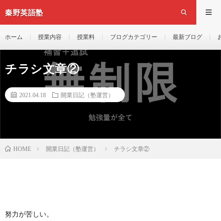
秦野英語塾
ホーム
授業内容
授業料
ブログカテゴリー
最新ブログ
チラシ文章②
2021.04.18
開業日記（塾運営）
開業日記（塾運営）
チラシ文章②
HOME
努力が苦しい。