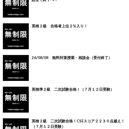
英検２級 合格者上位２%入り！
26/08/08 無料対策授業・相談会（受付終了）
英検準２級 二次試験合格！（７月１２日受験）
英検２級 二次試験合格！CSEスコア２２３０点越え！
（７月１２日受験）