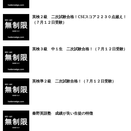
英検２級 二次試験合格！CSEスコア２２３０点越え！
（７月１２日受験）
英検３級 中１生 二次試験合格！（７月１２日受験）
英検準２級 二次試験合格！（７月１２日受験）
秦野英語塾 成績が良い生徒の特徴