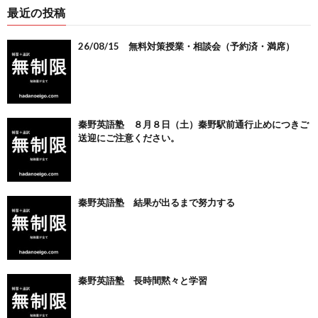
最近の投稿
26/08/15 無料対策授業・相談会（予約済・満席）
秦野英語塾 ８月８日（土）秦野駅前通行止めにつきご
送迎にご注意ください。
秦野英語塾 結果が出るまで努力する
秦野英語塾 長時間黙々と学習