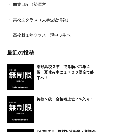
開業日記（塾運営）
高校別クラス（大学受験情報）
高校新１年クラス（現中３生へ）
最近の投稿
秦野高校２年 でる順パス単２
級 夏休み中に１７００語全て終
了へ！
英検２級 合格者上位２%入り！
26/08/08 無料対策授業・相談会