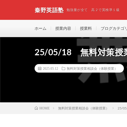
秦野英語塾
勉強量が全て 高２で英検準１級
ホーム
授業内容
授業料
ブログカテゴ
25/05/18 無料対策
2025.05.12
無料対策授業相談会（体験授業）
無料対策授業相談会（体験授業）
25/
HOME