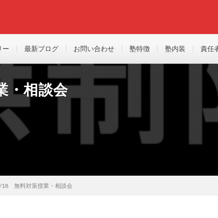
リー
最新ブログ
お問い合わせ
塾特徴
塾内装
責任
授業・相談会
05/18 無料対策授業・相談会