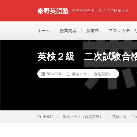
秦野英語塾
勉強量が全て 高２で英検準１級
ホーム
授業内容
授業料
ブログカテゴ
英検２級 二次試験合
2024.03.01
英検クラス（合格実績）
英検クラス（合格実績）
英検２級 二
HOME