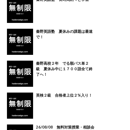
秦野英語塾 夏休みの課題は最速
で！
秦野高校２年 でる順パス単２
級 夏休み中に１７００語全て終
了へ！
英検２級 合格者上位２%入り！
26/08/08 無料対策授業・相談会