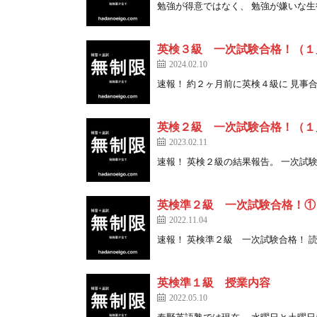
勉強が得意ではなく、 勉強が嫌いな生徒達 
英検３級 一次試験合格！（１
2024.02.10
速報！ 約２ヶ月前に英検４級に 見事合格 [
英検２級 一次試験合格！（１
2023.02.11
速報！ 英検２級の結果報告。 一次試験合 [
英検準２級 一次試験合格！①
2022.11.04
速報！ 英検準２級 一次試験合格！ 読解 [
英検準１級 授業内容
2022.05.10