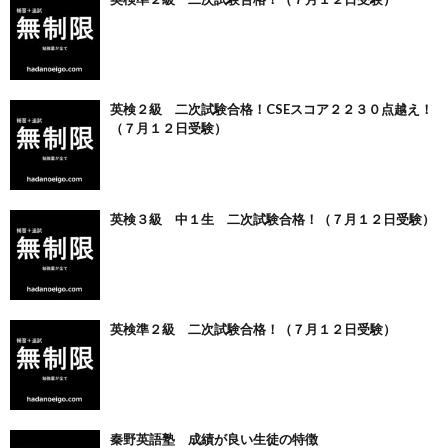
英検２級 二次試験合格！CSEスコア２２３０点越え！
（７月１２日受験）
英検３級 中１生 二次試験合格！（７月１２日受験）
英検準２級 二次試験合格！（７月１２日受験）
秦野英語塾 成績が良い生徒の特徴