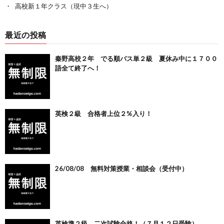
高校新１年クラス（現中３生へ）
最近の投稿
秦野高校２年 でる順パス単２級 夏休み中に１７００
語全て終了へ！
英検２級 合格者上位２%入り！
26/08/08 無料対策授業・相談会（受付中）
英検準２級 二次試験合格！（７月１２日受験）