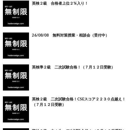
英検２級 合格者上位２%入り！
26/08/08 無料対策授業・相談会（受付中）
英検準２級 二次試験合格！（７月１２日受験）
英検２級 二次試験合格！CSEスコア２２３０点越え！
（７月１２日受験）