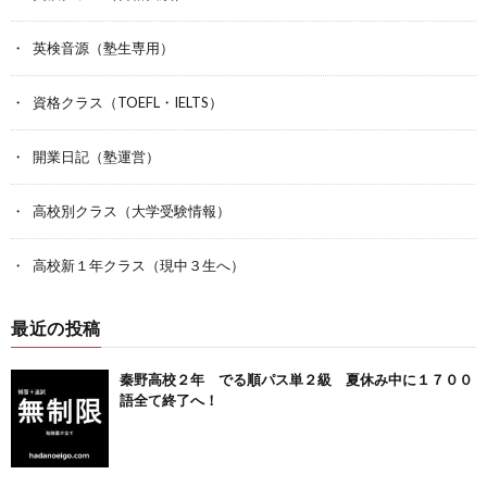
英検音源（塾生専用）
資格クラス（TOEFL・IELTS）
開業日記（塾運営）
高校別クラス（大学受験情報）
高校新１年クラス（現中３生へ）
最近の投稿
秦野高校２年 でる順パス単２級 夏休み中に１７００
語全て終了へ！