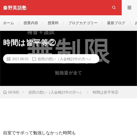
秦野英語塾
ホーム
授業内容
授業料
ブログカテゴリー
最新ブログ
時間は皆平等②
2021.06.03
岩田の想い（入会検討中の方へ）
岩田の想い（入会検討中の方へ）
時間は皆平等②
HOME
自室でサボって勉強しなかった時間も