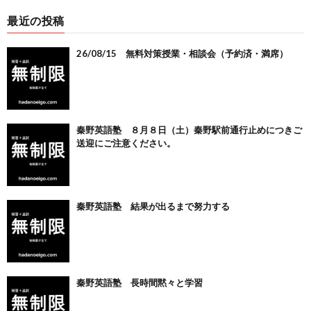
最近の投稿
26/08/15 無料対策授業・相談会（予約済・満席）
秦野英語塾 ８月８日（土）秦野駅前通行止めにつきご
送迎にご注意ください。
秦野英語塾 結果が出るまで努力する
秦野英語塾 長時間黙々と学習