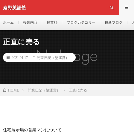
秦野英語塾
ホーム
授業内容
授業料
ブログカテゴリー
最新ブログ
正直に売る
2021.01.17
開業日記（塾運営）
開業日記（塾運営）
正直に売る
HOME
住宅展示場の営業マンについて