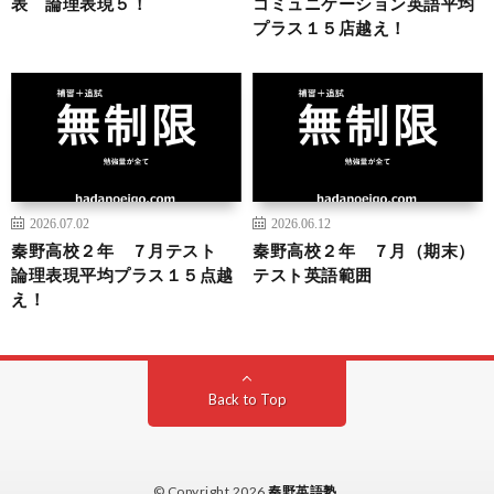
表 論理表現５！
コミュニケーション英語平均
プラス１５店越え！
2026.07.02
2026.06.12
秦野高校２年 ７月テスト
秦野高校２年 ７月（期末）
論理表現平均プラス１５点越
テスト英語範囲
え！
Back to Top
© Copyright 2026
秦野英語塾
.