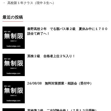
高校新１年クラス（現中３生へ）
最近の投稿
秦野高校２年 でる順パス単２級 夏休み中に１７００
語全て終了へ！
英検２級 合格者上位２%入り！
26/08/08 無料対策授業・相談会（受付中）
英検準２級 二次試験合格！（７月１２日受験）