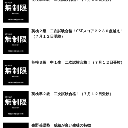
英検２級 二次試験合格！CSEスコア２２３０点越え！
（７月１２日受験）
英検３級 中１生 二次試験合格！（７月１２日受験）
英検準２級 二次試験合格！（７月１２日受験）
秦野英語塾 成績が良い生徒の特徴