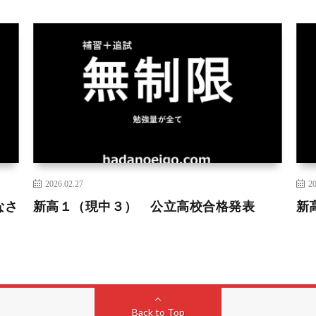
2026.02.27
20
なさ
新高１（現中３） 公立高校合格発表
新
Back to Top