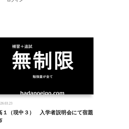
26.03.23
高１（現中３） 入学者説明会にて宿題
布