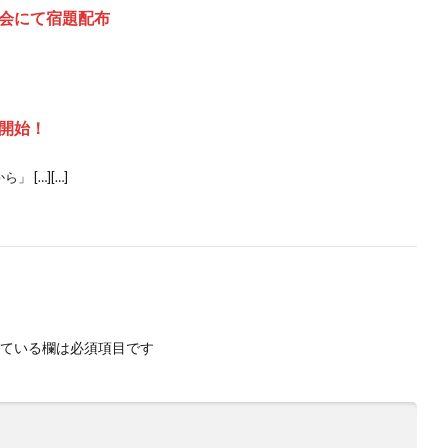
会にて宿題配布
開始！
 […][…]
ている欄は必須項目です