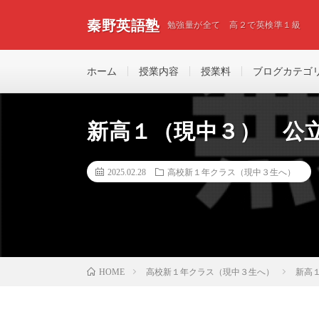
秦野英語塾
勉強量が全て 高２で英検準１級
ホーム
授業内容
授業料
ブログカテゴ
新高１（現中３） 公
2025.02.28
高校新１年クラス（現中３生へ）
高校新１年クラス（現中３生へ）
新高
HOME