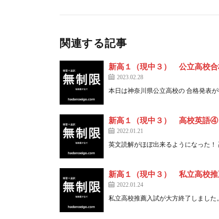
関連する記事
新高１（現中３） 公立高校合
2023.02.28
本日は神奈川県公立高校の 合格発表が行わ 
新高１（現中３） 高校英語④
2022.01.21
英文読解がほぼ出来るようになった！ 高１ 
新高１（現中３） 私立高校推
2022.01.24
私立高校推薦入試が大方終了しました。 人 