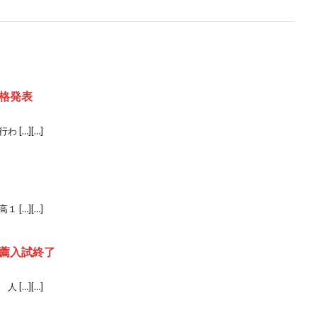
格発表
[…][…]
[…][…]
薦入試終了
[…][…]