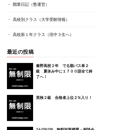
開業日記（塾運営）
高校別クラス（大学受験情報）
高校新１年クラス（現中３生へ）
最近の投稿
秦野高校２年 でる順パス単２
級 夏休み中に１７００語全て終
了へ！
英検２級 合格者上位２%入り！
26/08/08 無料対策授業・相談会