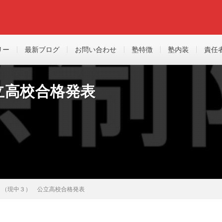
リー
最新ブログ
お問い合わせ
塾特徴
塾内装
責任
立高校合格発表
１（現中３） 公立高校合格発表