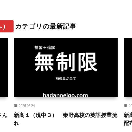
へ）
カテゴリの最新記事
2026.03.24
20
さん
新高１（現中３） 秦野高校の英語授業流
新
れ
配