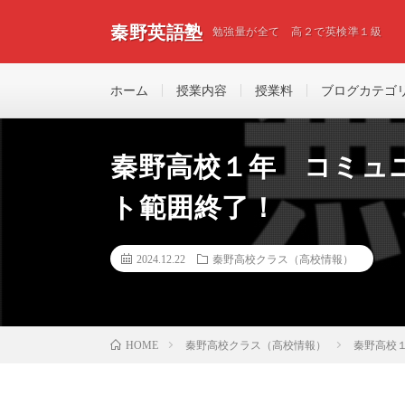
秦野英語塾
勉強量が全て 高２で英検準１級
ホーム
授業内容
授業料
ブログカテゴ
秦野高校１年 コミュ
ト範囲終了！
2024.12.22
秦野高校クラス（高校情報）
秦野高校クラス（高校情報）
秦野高校
HOME