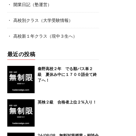
開業日記（塾運営）
高校別クラス（大学受験情報）
高校新１年クラス（現中３生へ）
最近の投稿
秦野高校２年 でる順パス単２
級 夏休み中に１７００語全て終
了へ！
英検２級 合格者上位２%入り！
26/08/08 無料対策授業・相談会