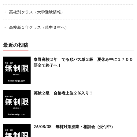
高校別クラス（大学受験情報）
高校新１年クラス（現中３生へ）
最近の投稿
秦野高校２年 でる順パス単２級 夏休み中に１７００
語全て終了へ！
英検２級 合格者上位２%入り！
26/08/08 無料対策授業・相談会（受付中）