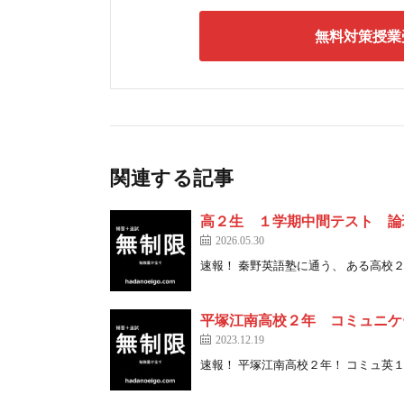
無料対策授業
関連する記事
高２生 １学期中間テスト 論
2026.05.30
速報！ 秦野英語塾に通う、 ある高校２年 [
平塚江南高校２年 コミュニケ
2023.12.19
速報！ 平塚江南高校２年！ コミュ英１１ [