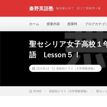
秦野英語塾
勉強量が全て 高２で英検準１級
ホーム
授業内容
授業料
ブログカテゴ
聖セシリア女子高校１
語 Lesson５！
2024.08.24
高校別クラス（大学受験情報）
高校別クラス（大学受験情報）
聖セシリ
HOME