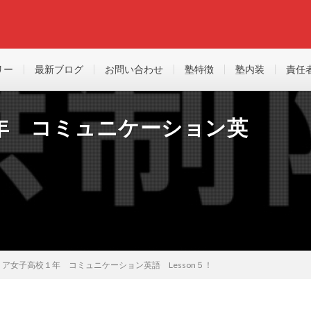
リー
最新ブログ
お問い合わせ
塾特徴
塾内装
責任
年 コミュニケーション英
ア女子高校１年 コミュニケーション英語 Lesson５！