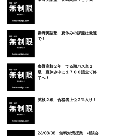
秦野英語塾 夏休みの課題は最速
で！
秦野高校２年 でる順パス単２
級 夏休み中に１７００語全て終
了へ！
英検２級 合格者上位２%入り！
26/08/08 無料対策授業・相談会