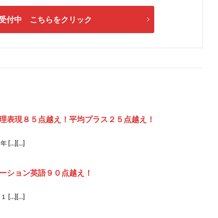
受付中 こちらをクリック
理表現８５点越え！平均プラス２５点越え！
…][…]
ーション英語９０点越え！
…][…]