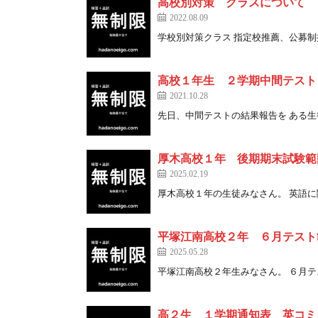
高校別対策 クラスについて
2022.08.09
学校別対策クラス 指定校推薦、公募制推薦 
高校１年生 ２学期中間テスト
2021.10.28
先日、中間テストの結果報告を ある生徒か 
厚木高校１年 後期期末試験範
2025.02.19
厚木高校１年の生徒みなさん。 英語に関し 
平塚江南高校２年 ６月テスト
2025.05.28
平塚江南高校２年生みなさん。 ６月テスト 
高２生 １学期通知表 英コミ