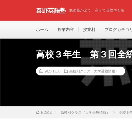
秦野英語塾
勉強量が全て 高２で英検準１級
ホーム
授業内容
授業料
ブログカテゴ
高校３年生 第３回全
2023.11.30
高校別クラス（大学受験情報）
高校別クラス（大学受験情報）
高校３
HOME