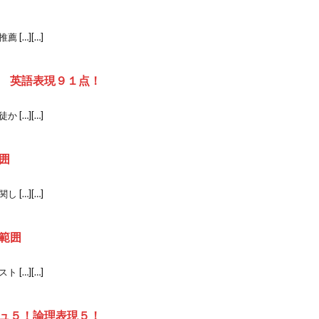
[…][…]
 英語表現９１点！
[…][…]
囲
[…][…]
範囲
[…][…]
ュ５！論理表現５！