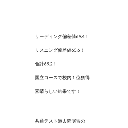
リーディング偏差値69.4！
リスニング偏差値65.6！
合計69.2！
国立コースで校内１位獲得！
素晴らしい結果です！
共通テスト過去問演習の