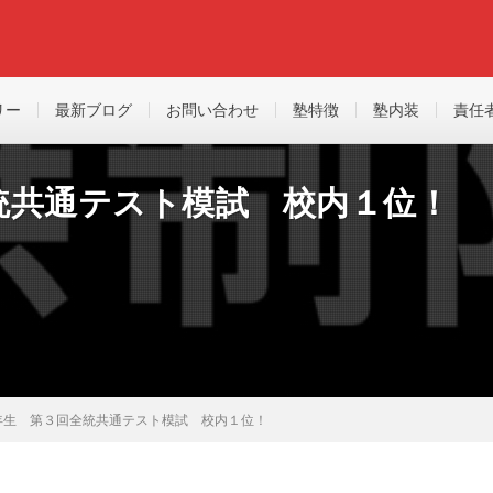
リー
最新ブログ
お問い合わせ
塾特徴
塾内装
責任
統共通テスト模試 校内１位！
年生 第３回全統共通テスト模試 校内１位！