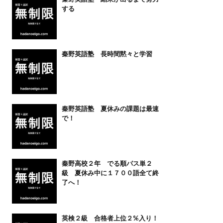
する
秦野英語塾 長時間黙々と学習
秦野英語塾 夏休みの課題は最速
で！
秦野高校２年 でる順パス単２
級 夏休み中に１７００語全て終
了へ！
英検２級 合格者上位２%入り！