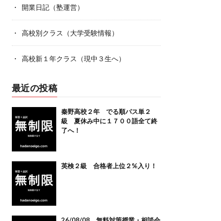
開業日記（塾運営）
高校別クラス（大学受験情報）
高校新１年クラス（現中３生へ）
最近の投稿
秦野高校２年 でる順パス単２
級 夏休み中に１７００語全て終
了へ！
英検２級 合格者上位２%入り！
26/08/08 無料対策授業・相談会