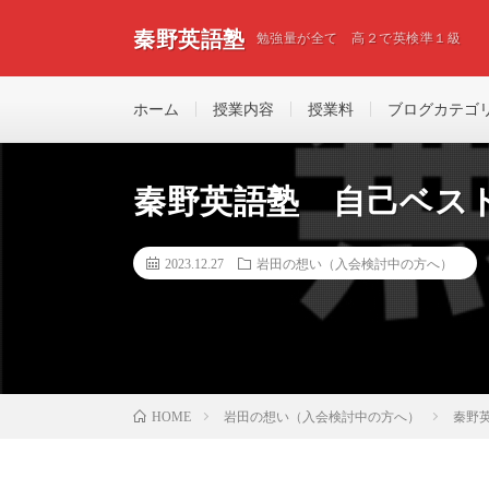
秦野英語塾
勉強量が全て 高２で英検準１級
ホーム
授業内容
授業料
ブログカテゴ
秦野英語塾 自己ベス
2023.12.27
岩田の想い（入会検討中の方へ）
岩田の想い（入会検討中の方へ）
秦野
HOME