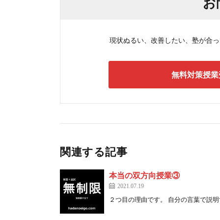
お
現状ぬるい、改善したい、塾が合ってい
無料対策授業
関連する記事
本当の双方向授業③
2021.07.19
２つ目の理由です。 自分の言葉で説明する 