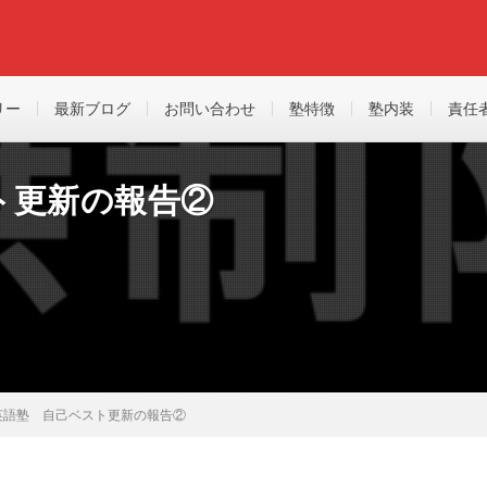
リー
最新ブログ
お問い合わせ
塾特徴
塾内装
責任
ト更新の報告②
英語塾 自己ベスト更新の報告②