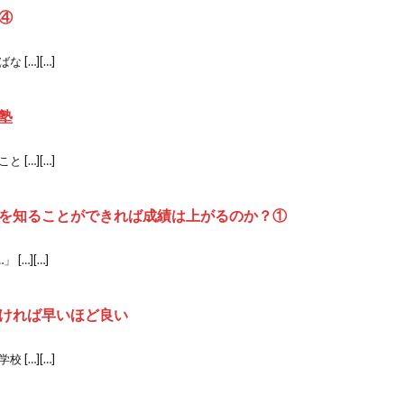
④
[…][…]
塾
[…][…]
を知ることができれば成績は上がるのか？①
[…][…]
ければ早いほど良い
[…][…]