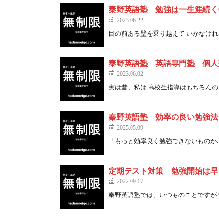
秦野英語塾 勉強は一生涯続く
2023.06.22
目の前ある壁を乗り越えて いかなければな 
秦野英語塾 英語専門塾 個人
2023.06.02
実は昔、私は 高校生指導はもちろんのこと 
秦野英語塾 効率の良い勉強法
2025.05.09
「もっと効率良く勉強できないものか…」 
定期テスト対策 勉強開始は早
2022.09.17
秦野英語塾では、いつものことですが 学校 