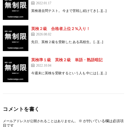
2022.01.17
英検過去問テスト。 今まで苦戦し続けてき […][…]
英検２級 合格者上位２%入り！
2026.08.02
先日、英検２級を受験した ある高校生。 […][…]
英検準１級 英検２級 単語・熟語暗記
2022.10.04
今週末に英検を受験するという人も 中には […][…]
コメントを書く
※
が付いている欄は必須項
メールアドレスが公開されることはありません。
目です