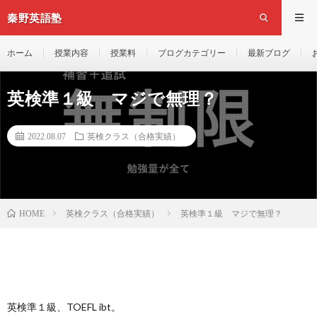
秦野英語塾
ホーム
授業内容
授業料
ブログカテゴリー
最新ブログ
英検準１級 マジで無理？
2022.08.07
英検クラス（合格実績）
英検クラス（合格実績）
英検準１級 マジで無理？
HOME
英検準１級、TOEFL ibt。