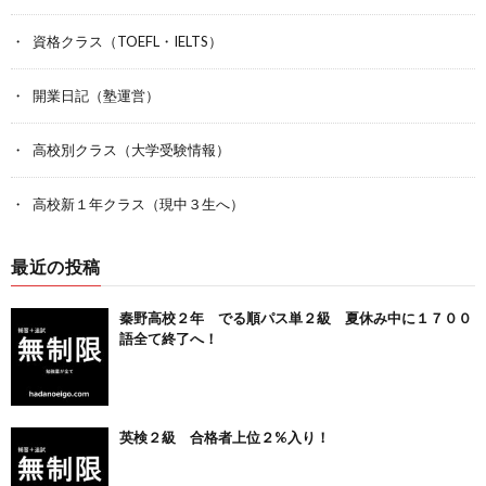
資格クラス（TOEFL・IELTS）
開業日記（塾運営）
高校別クラス（大学受験情報）
高校新１年クラス（現中３生へ）
最近の投稿
秦野高校２年 でる順パス単２級 夏休み中に１７００
語全て終了へ！
英検２級 合格者上位２%入り！