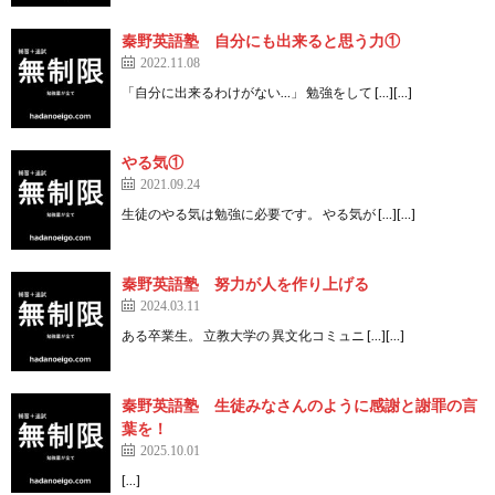
秦野英語塾 自分にも出来ると思う力①
2022.11.08
「自分に出来るわけがない…」 勉強をして […][…]
やる気①
2021.09.24
生徒のやる気は勉強に必要です。 やる気が […][…]
秦野英語塾 努力が人を作り上げる
2024.03.11
ある卒業生。 立教大学の 異文化コミュニ […][…]
秦野英語塾 生徒みなさんのように感謝と謝罪の言
葉を！
2025.10.01
[…]