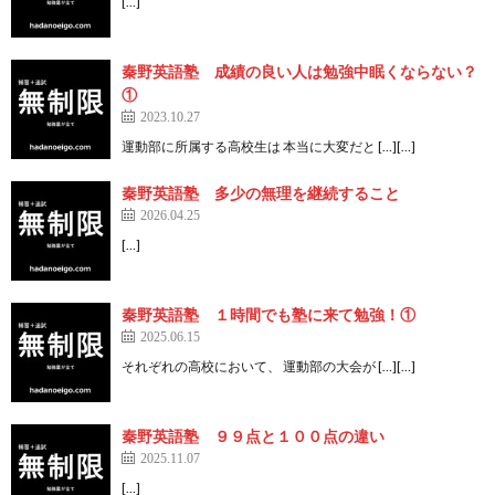
[…]
秦野英語塾 成績の良い人は勉強中眠くならない？
①
2023.10.27
運動部に所属する高校生は 本当に大変だと […][…]
秦野英語塾 多少の無理を継続すること
2026.04.25
[…]
秦野英語塾 １時間でも塾に来て勉強！①
2025.06.15
それぞれの高校において、 運動部の大会が […][…]
秦野英語塾 ９９点と１００点の違い
2025.11.07
[…]