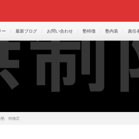
リー
最新ブログ
お問い合わせ
塾特徴
塾内装
責任
語塾 特徴②