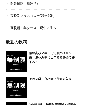
開業日記（塾運営）
高校別クラス（大学受験情報）
高校新１年クラス（現中３生へ）
最近の投稿
秦野高校２年 でる順パス単２
級 夏休み中に１７００語全て終
了へ！
英検２級 合格者上位２%入り！
26/08/08 無料対策授業・相談会