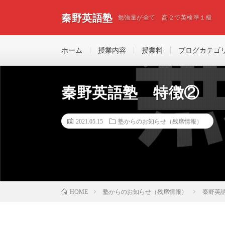
秦野英語塾
勉強量が全て 高２で英検準１級
ホーム
授業内容
授業料
ブログカテゴ
秦野英語塾 特徴②
2021.05.15
塾からのお知らせ（残席情報）
塾からのお知らせ（残席情報）
秦野英
HOME