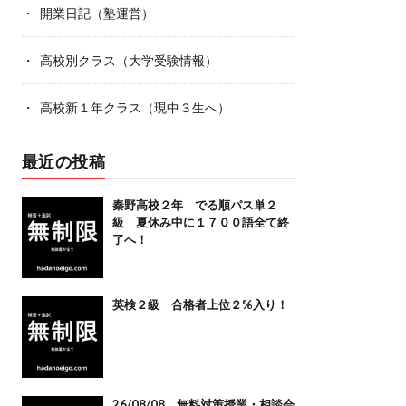
開業日記（塾運営）
高校別クラス（大学受験情報）
高校新１年クラス（現中３生へ）
最近の投稿
秦野高校２年 でる順パス単２
級 夏休み中に１７００語全て終
了へ！
英検２級 合格者上位２%入り！
26/08/08 無料対策授業・相談会