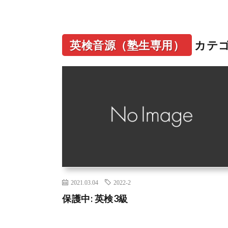
英検音源（塾生専用）
カテ
2021.03.04
2022-2
保護中: 英検3級