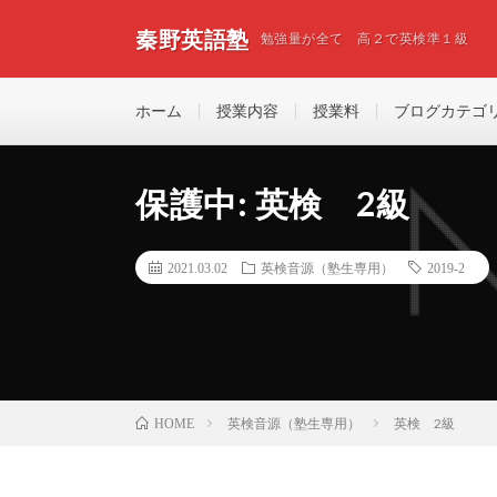
秦野英語塾
勉強量が全て 高２で英検準１級
ホーム
授業内容
授業料
ブログカテゴ
保護中: 英検 2級
2021.03.02
英検音源（塾生専用）
2019-2
英検音源（塾生専用）
英検 2級
HOME