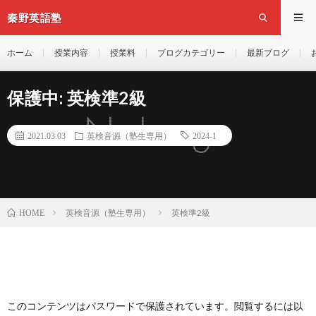
秦野英語塾
ホーム
授業内容
授業料
ブログカテゴリー
最新ブログ
保護中: 英検準2級
2021.03.03
英検音源（塾生専用）
2024-1
英検音源（塾生専用）
英検準2級
HOME
このコンテンツはパスワードで保護されています。閲覧するには以