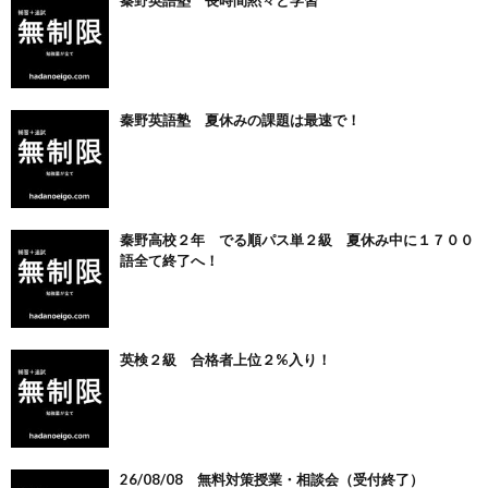
秦野英語塾 長時間黙々と学習
秦野英語塾 夏休みの課題は最速で！
秦野高校２年 でる順パス単２級 夏休み中に１７００
語全て終了へ！
英検２級 合格者上位２%入り！
26/08/08 無料対策授業・相談会（受付終了）