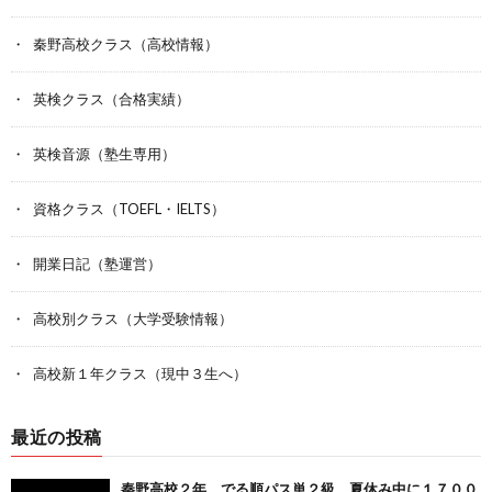
秦野高校クラス（高校情報）
英検クラス（合格実績）
英検音源（塾生専用）
資格クラス（TOEFL・IELTS）
開業日記（塾運営）
高校別クラス（大学受験情報）
高校新１年クラス（現中３生へ）
最近の投稿
秦野高校２年 でる順パス単２級 夏休み中に１７００