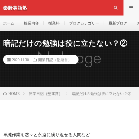
秦野英語塾
ホーム
授業内容
授業料
ブログカテゴリー
最新ブログ
暗記だけの勉強は役に立たない？②
2020.11.30
開業日記（塾運営）
開業日記（塾運営）
暗記だけの勉強は役に立たない？②
HOME
単純作業を黙々と永遠に繰り返せる人間など