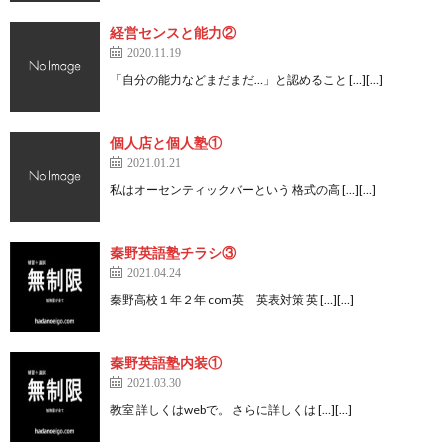
経営センスと能力②
2020.11.19
「自分の能力などまだまだ…」と認めること […][…]
個人店と個人塾①
2021.01.21
私はオーセンティックバーという 格式の高 […][…]
秦野英語塾チラシ③
2021.04.24
秦野高校１年２年 com英 英表対策 英 […][…]
秦野英語塾内装①
2021.03.30
教室 詳しくはwebで。 さらに詳しくは […][…]