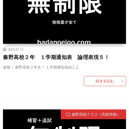
2026.07.23
秦野高校２年 １学期通知表 論理表現５！
速報！ 秦野高校２年生！ １学期通知表結 […]
続きを読む
秦野高校クラス（高校情報）