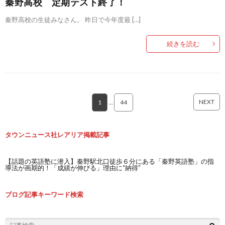
秦野高校 定期テスト終了！
秦野高校の生徒みなさん。 昨日で今年度最 […]
続きを読む
NEXT
1
…
44
タウンニュース社レアリア掲載記事
【話題の英語塾に潜入】秦野駅北口徒歩６分にある「秦野英語塾」の指
導法が画期的！「成績が伸びる」理由に“納得”
ブログ記事キーワード検索