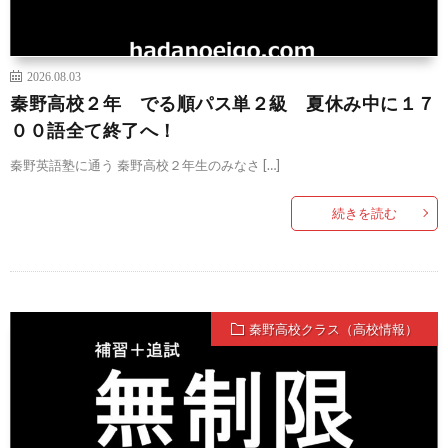
2026.08.03
秦野高校２年 でる順パス単２級 夏休み中に１７
００語全て終了へ！
秦野英語塾に通う 秦野高校２年生のみなさ […]
続きを読む
秦野高校クラス（高校情報）