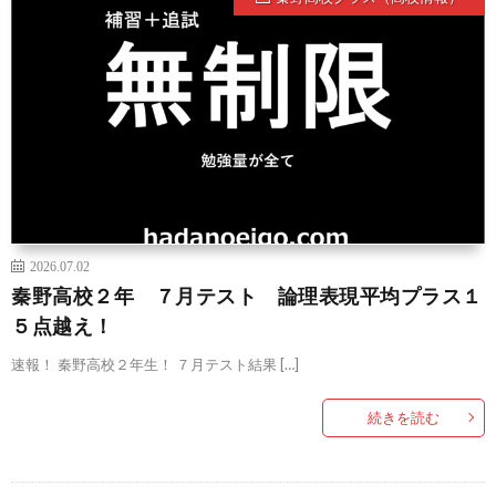
2026.07.02
秦野高校２年 ７月テスト 論理表現平均プラス１
５点越え！
速報！ 秦野高校２年生！ ７月テスト結果 […]
続きを読む