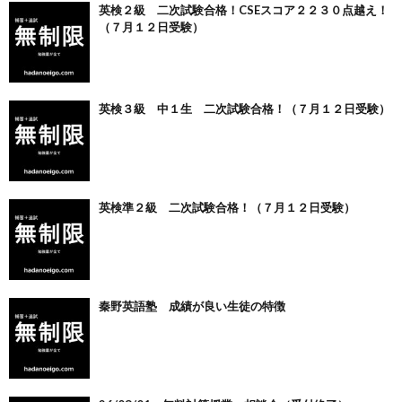
英検２級 二次試験合格！CSEスコア２２３０点越え！
（７月１２日受験）
英検３級 中１生 二次試験合格！（７月１２日受験）
英検準２級 二次試験合格！（７月１２日受験）
秦野英語塾 成績が良い生徒の特徴