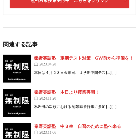
無料対策授業受付中 こちらをクリック
関連する記事
秦野英語塾 定期テスト対策 GW前から準備を！
2023.04.28
本日は４月２８日金曜日。 １学期中間テス […][…]
秦野英語塾 本日より授業再開！
2024.11.20
私岩田の親族における 冠婚葬祭行事に参加 […][…]
秦野英語塾 中３生 自習のために塾へ来る
2023.11.06