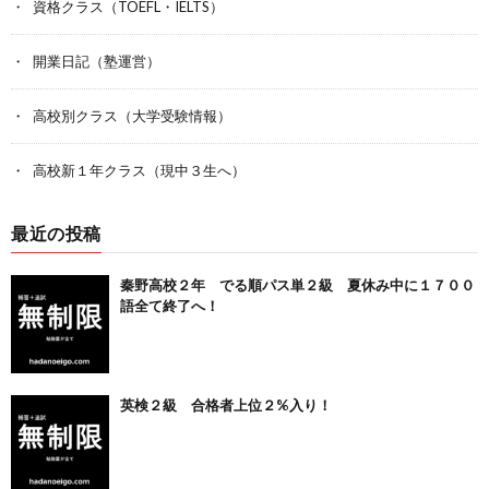
資格クラス（TOEFL・IELTS）
開業日記（塾運営）
高校別クラス（大学受験情報）
高校新１年クラス（現中３生へ）
最近の投稿
秦野高校２年 でる順パス単２級 夏休み中に１７００
語全て終了へ！
英検２級 合格者上位２%入り！