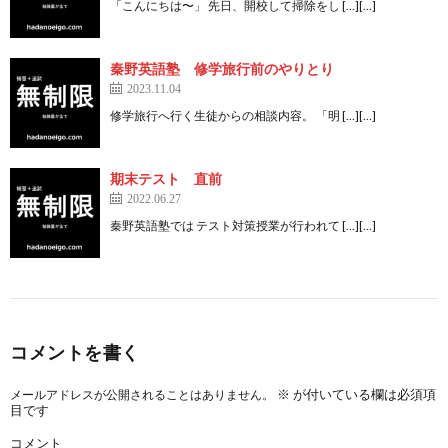
「こんにちは〜」 先日、開校して掃除をし […][…]
秦野英語塾 修学旅行前のやりとり
2023.11.04
修学旅行へ行く生徒からの相談内容。 「明 […][…]
期末テスト 直前
2022.06.27
秦野英語塾では テスト対策授業が行われて […][…]
コメントを書く
※
が付いている欄は必須項
メールアドレスが公開されることはありません。
目です
コメント