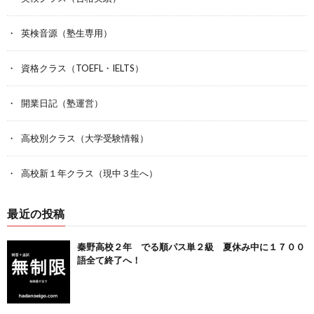
英検音源（塾生専用）
資格クラス（TOEFL・IELTS）
開業日記（塾運営）
高校別クラス（大学受験情報）
高校新１年クラス（現中３生へ）
最近の投稿
秦野高校２年 でる順パス単２級 夏休み中に１７００
語全て終了へ！