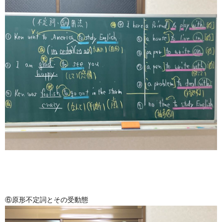
⑥原形不定詞とその受動態