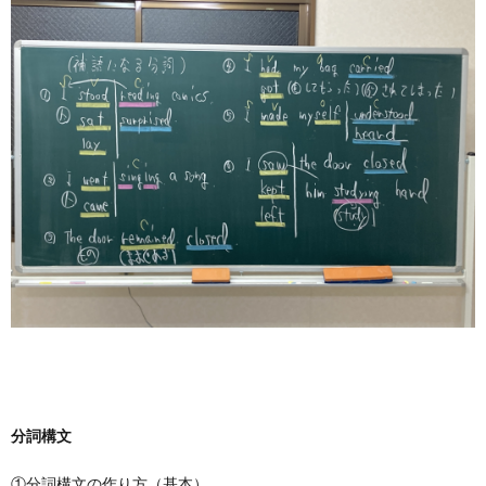
分詞構文
①分詞構文の作り方（基本）