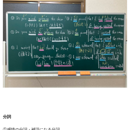
分詞
①感情の分詞・補語になる分詞