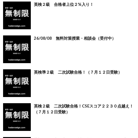
英検２級 合格者上位２%入り！
26/08/08 無料対策授業・相談会（受付中）
英検準２級 二次試験合格！（７月１２日受験）
英検２級 二次試験合格！CSEスコア２２３０点越え！
（７月１２日受験）