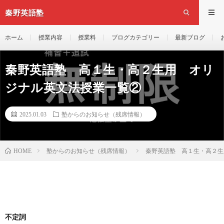
秦野英語塾
ホーム
授業内容
授業料
ブログカテゴリー
最新ブログ
秦野英語塾 高１生・高２生用 オリ
ジナル英文法授業一覧②
2025.01.03
塾からのお知らせ（残席情報）
塾からのお知らせ（残席情報）
秦野英語塾 高１生・高２生
HOME
不定詞