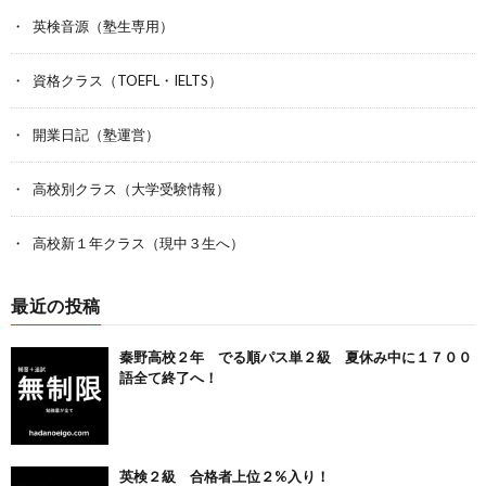
英検音源（塾生専用）
資格クラス（TOEFL・IELTS）
開業日記（塾運営）
高校別クラス（大学受験情報）
高校新１年クラス（現中３生へ）
最近の投稿
秦野高校２年 でる順パス単２級 夏休み中に１７００
語全て終了へ！
英検２級 合格者上位２%入り！