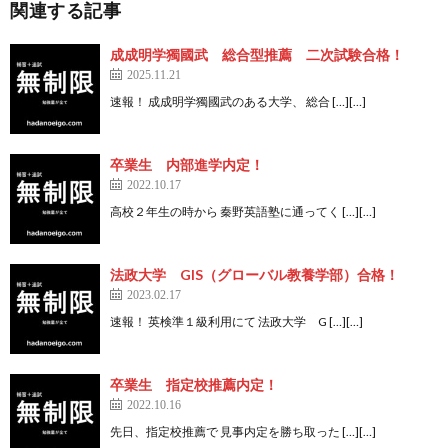
関連する記事
成成明学獨國武 総合型推薦 二次試験合格！
2025.11.21
速報！ 成成明学獨國武のある大学、 総合 […][…]
卒業生 内部進学内定！
2022.10.17
高校２年生の時から 秦野英語塾に通ってく […][…]
法政大学 GIS（グローバル教養学部）合格！
2023.02.17
速報！ 英検準１級利用にて 法政大学 G […][…]
卒業生 指定校推薦内定！
2022.10.16
先日、指定校推薦で 見事内定を勝ち取った […][…]