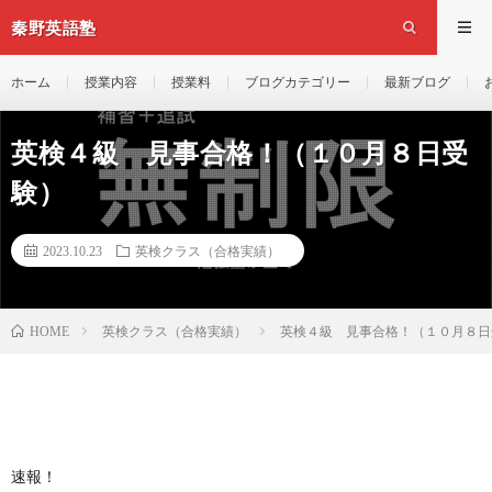
秦野英語塾
ホーム
授業内容
授業料
ブログカテゴリー
最新ブログ
英検４級 見事合格！（１０月８日受
験）
2023.10.23
英検クラス（合格実績）
英検クラス（合格実績）
英検４級 見事合格！（１０月８日
HOME
速報！