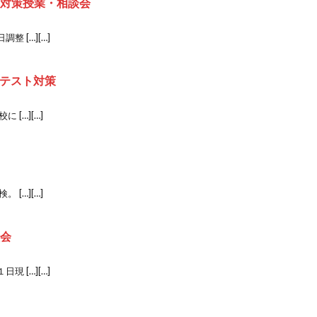
検 対策授業・相談会
 […][…]
きテスト対策
[…][…]
[…][…]
談会
 […][…]