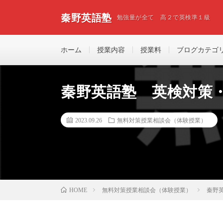
秦野英語塾
勉強量が全て 高２で英検準１級
ホーム
授業内容
授業料
ブログカテゴ
秦野英語塾 英検対策
2023.09.26
無料対策授業相談会（体験授業）
無料対策授業相談会（体験授業）
秦野
HOME