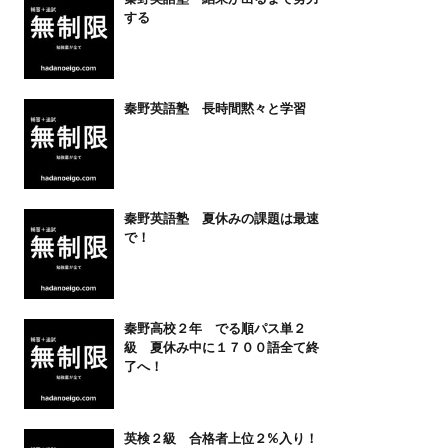
する
秦野英語塾 長時間黙々と学習
秦野英語塾 夏休みの課題は最速
で！
秦野高校２年 でる順パス単２
級 夏休み中に１７００語全て終
了へ！
英検２級 合格者上位２%入り！