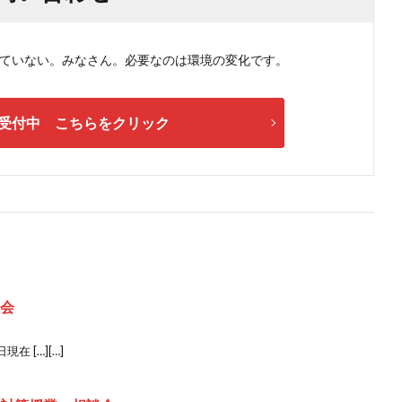
ない。みなさん。必要なのは環境の変化です。
受付中 こちらをクリック
談会
 […][…]