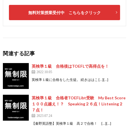
無料対策授業受付中 こちらをクリック
関連する記事
英検準１級 合格後はTOEFLで高得点を！
2022.10.05
英検準１級に合格をした生徒。 続きははこ […][…]
英検準１級 合格者TOEFLibt受験 My Best Score
１００点越え！？ Speaking２６点！Listening２
７点！
2023.07.24
【秦野英語塾】英検準１級 高２で合格！ […][…]