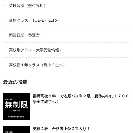
英検音源（塾生専用）
資格クラス（TOEFL・IELTS）
開業日記（塾運営）
高校別クラス（大学受験情報）
高校新１年クラス（現中３生へ）
最近の投稿
秦野高校２年 でる順パス単２級 夏休み中に１７００
語全て終了へ！
英検２級 合格者上位２%入り！