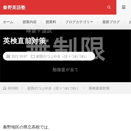
秦野英語塾
ホーム
授業内容
授業料
ブログカテゴリー
最新ブログ
英検直前対策
2021.10.07
岩田のつぶやき（日々つれづれ）
岩田のつぶやき（日々つれづれ）
英検直前対策
HOME
秦野地区の県立高校では、