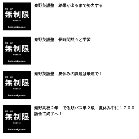
秦野英語塾 結果が出るまで努力する
秦野英語塾 長時間黙々と学習
秦野英語塾 夏休みの課題は最速で！
秦野高校２年 でる順パス単２級 夏休み中に１７００
語全て終了へ！