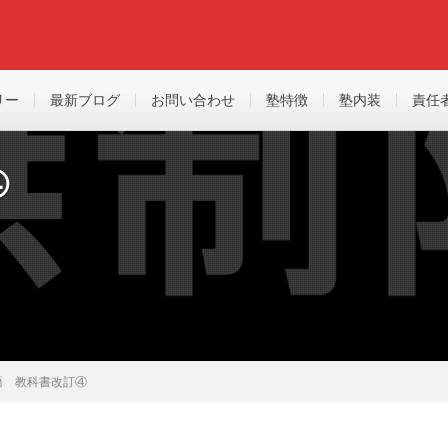
リー
最新ブログ
お問い合わせ
塾特徴
塾内装
責任
④
語 教科書改訂④