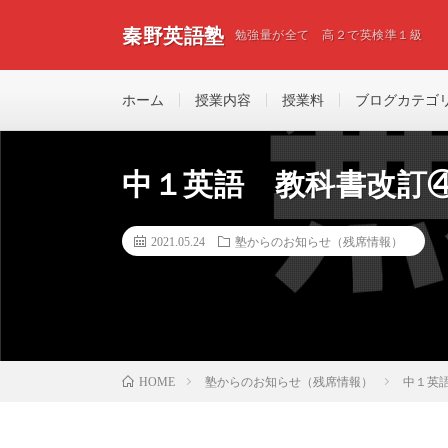
秦野英語塾
勉強量が全て 高２で英検準１級
ホーム
授業内容
授業料
ブログカテゴ
中１英語 教科書改訂
2021.05.24
塾からのお知らせ（残席情報）
塾からのお知らせ（残席情報）
中１英
HOME