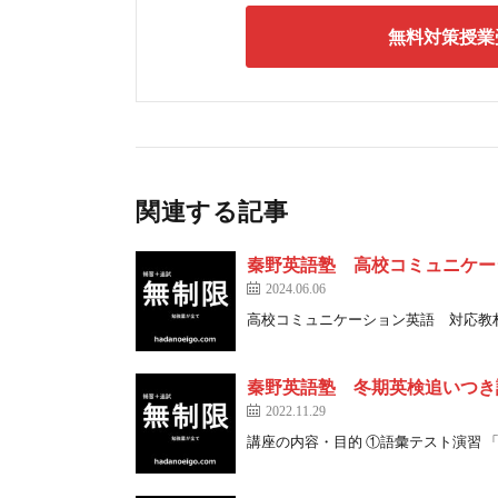
無料対策授業
関連する記事
秦野英語塾 高校コミュニケー
2024.06.06
高校コミュニケーション英語 対応教材一覧
秦野英語塾 冬期英検追いつき
2022.11.29
講座の内容・目的 ①語彙テスト演習 「基 [