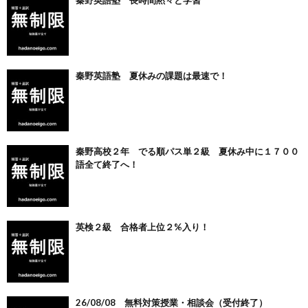
秦野英語塾 長時間黙々と学習
秦野英語塾 夏休みの課題は最速で！
秦野高校２年 でる順パス単２級 夏休み中に１７００
語全て終了へ！
英検２級 合格者上位２%入り！
26/08/08 無料対策授業・相談会（受付終了）