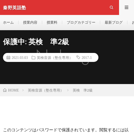
秦野英語塾
ホーム
授業内容
授業料
ブログカテゴリー
最新ブログ
保護中: 英検 準2級
2021.03.03
英検音源（塾生専用）
2017-1
英検音源（塾生専用）
英検 準2級
HOME
このコンテンツはパスワードで保護されています。閲覧するには以