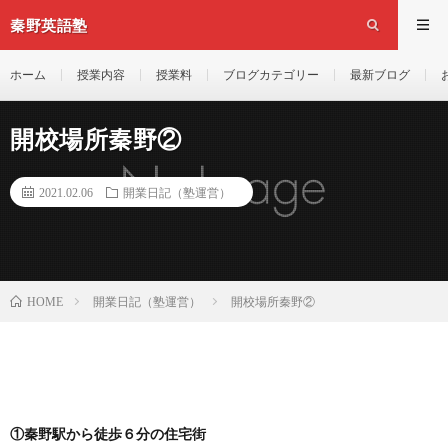
秦野英語塾
ホーム
授業内容
授業料
ブログカテゴリー
最新ブログ
開校場所秦野②
2021.02.06
開業日記（塾運営）
開業日記（塾運営）
開校場所秦野②
HOME
①秦野駅から徒歩６分の住宅街