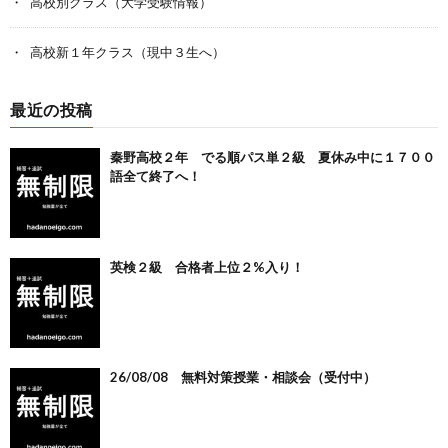
高校別クラス（大学受験情報）
高校新１年クラス（現中３生へ）
最近の投稿
秦野高校２年 でる順パス単２級 夏休み中に１７００
語全て終了へ！
英検２級 合格者上位２%入り！
26/08/08 無料対策授業・相談会（受付中）